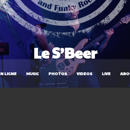
Le S’Beer
N LIGNE
MUSIC
PHOTOS
VIDEOS
LIVE
ABO
Details