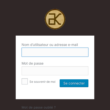
Nom d’utilisateur ou adresse e-mail
Mot de passe
Se souvenir de moi
Mot de passe oublié ?