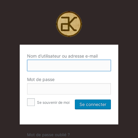
Nom d’utilisateur ou adresse e-mail
Mot de passe
Se souvenir de moi
Mot de passe oublié ?