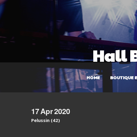
Hall B
HOME
BOUTIQUE E
17
Apr
2020
Pelussin (42)