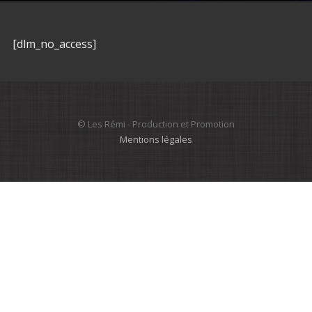
[dlm_no_access]
© Les Rémi - Production et Promotion
Mentions légales